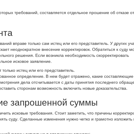
оторых требований, составляется отдельное прошение об отказе от
нта
аний вправе только сам истец или его представитель. У других уч
скает неоднократное внесение корректировок. Обратиться к суду м
льного решения. Если возникла необходимость скорректировать
льное исковое заявление.
 только истец или его представитель.
ованное определение. В нем будет отражено, какие составляющие
ссмотрения дела отсчитывается с даты принятия последнего обращ
оставить сторонам возможность включить новые доказательства.
ие запрошенной суммы
ичить исковые требования. Стоит заметить, что причины корректир
ять суду. Сделанные изменения нужно четко и грамотно изложить 
енной суммы актуально в следующих случаях: