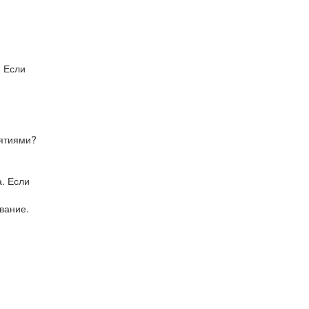
. Если
нятиями?
. Если
вание.