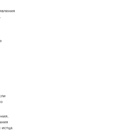
аявления
.
е
сли
по
ения.
ания
я истца