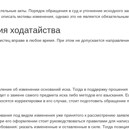
ательные акты. Порядок обращения в суд и уточнение исходного з
 описать мотивы изменения, однако это не является обязательным
ия ходатайства
истец вправе в любое время. При этом не допускается направлени
вление об изменении оснований иска. Тогда в поддержку прошения
ет о замене самого предмета иска либо методов его взыскания. Е
носятся корректировки в его случае, стоит подготовить обращение 
вания под видом изменения уже принятого к рассмотрению заявл
При его оформлении стоит руководствоваться правилами для напис
ебования: указать измененные и оставленные в силе. Тогда позици