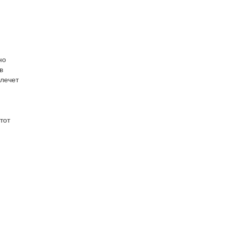
но
в
влечет
тот