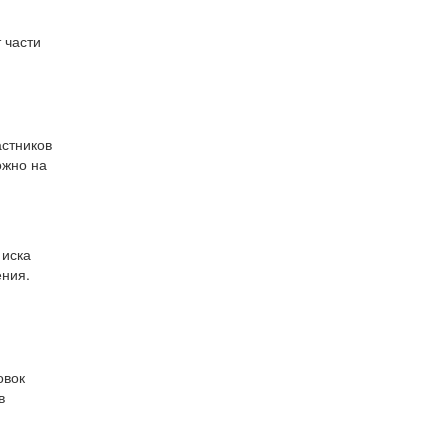
 части
астников
ожно на
 иска
ения.
овок
в