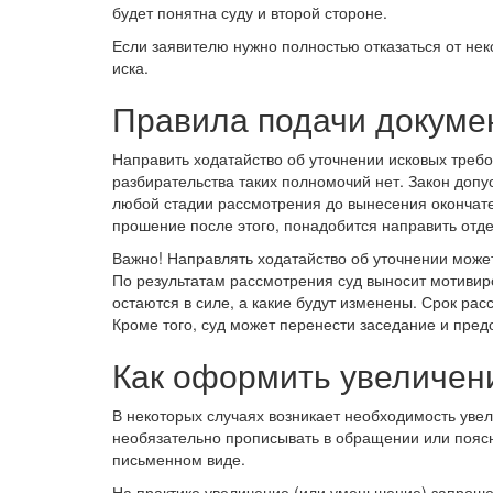
будет понятна суду и второй стороне.
Если заявителю нужно полностью отказаться от нек
иска.
Правила подачи докуме
Направить ходатайство об уточнении исковых требов
разбирательства таких полномочий нет. Закон допу
любой стадии рассмотрения до вынесения окончате
прошение после этого, понадобится направить отде
Важно!
Направлять ходатайство об уточнении может
По результатам рассмотрения суд выносит мотивир
остаются в силе, а какие будут изменены. Срок ра
Кроме того, суд может перенести заседание и пред
Как оформить увеличен
В некоторых случаях возникает необходимость увел
необязательно прописывать в обращении или поясн
письменном виде.
На практике увеличение (или уменьшение) запрош