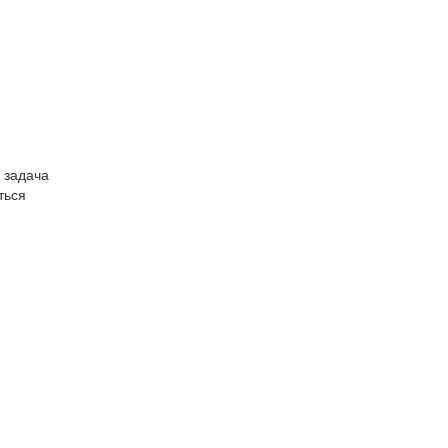
 задача
ться